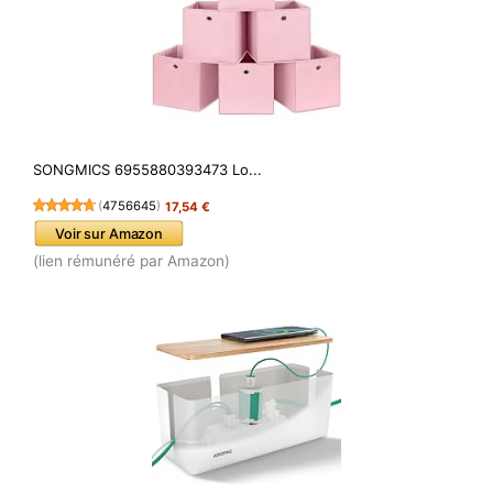
SONGMICS 6955880393473 Lo...
(
4756645
)
17,54 €
Voir sur Amazon
(lien rémunéré par Amazon)