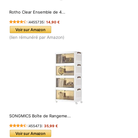
Rotho Clear Ensemble de 4...
(
4455735
)
14,90 €
Voir sur Amazon
(lien rémunéré par Amazon)
SONGMICS Boîte de Rangeme...
(
455473
)
35,99 €
Voir sur Amazon