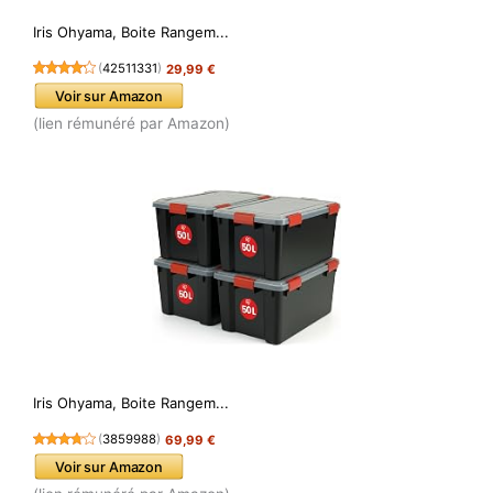
Iris Ohyama, Boite Rangem...
(
42511331
)
29,99 €
Voir sur Amazon
(lien rémunéré par Amazon)
Iris Ohyama, Boite Rangem...
(
3859988
)
69,99 €
Voir sur Amazon