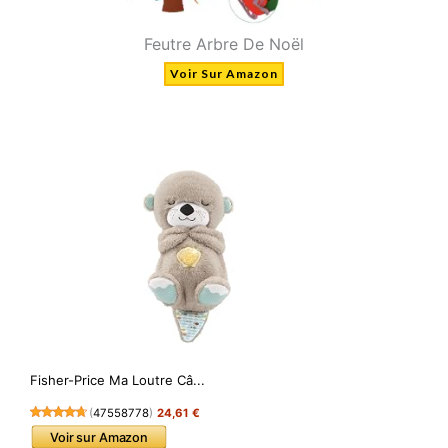
Feutre Arbre De Noël
Voir Sur Amazon
Fisher-Price Ma Loutre Câ...
(
47558778
)
24,61 €
Voir sur Amazon