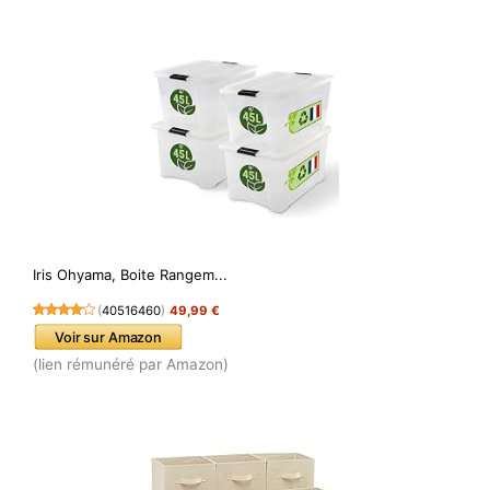
Iris Ohyama, Boite Rangem...
(
40516460
)
49,99 €
Voir sur Amazon
(lien rémunéré par Amazon)