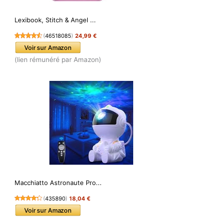
Lexibook, Stitch & Angel ...
(
46518085
)
24,99 €
Voir sur Amazon
(lien rémunéré par Amazon)
Macchiatto Astronaute Pro...
(
435890
)
18,04 €
Voir sur Amazon