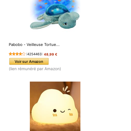
Pabobo - Veilleuse Tortue...
(
4254463
)
48,99 €
Voir sur Amazon
(lien rémunéré par Amazon)