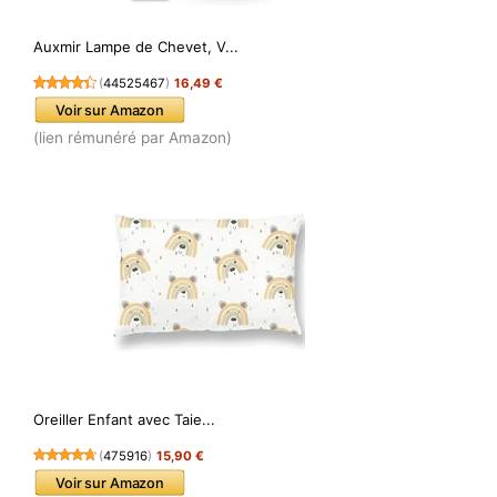
Auxmir Lampe de Chevet, V...
(
44525467
)
16,49 €
Voir sur Amazon
(lien rémunéré par Amazon)
Oreiller Enfant avec Taie...
(
475916
)
15,90 €
Voir sur Amazon