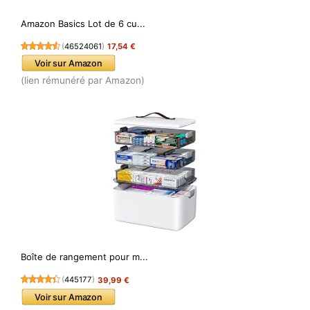
Amazon Basics Lot de 6 cu...
(
46524061
)
17,54 €
Voir sur Amazon
(lien rémunéré par Amazon)
Boîte de rangement pour m...
(
445177
)
39,99 €
Voir sur Amazon