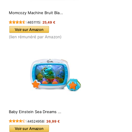
Momcozy Machine Bruit Bla...
(
4651115
)
25,49 €
Voir sur Amazon
(lien rémunéré par Amazon)
Baby Einstein Sea Dreams ...
(
44524958
)
36,99 €
Voir sur Amazon