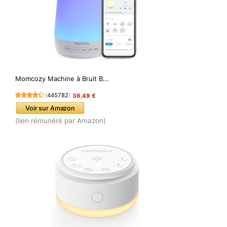
Momcozy Machine à Bruit B...
(
445782
)
36,49 €
Voir sur Amazon
(lien rémunéré par Amazon)