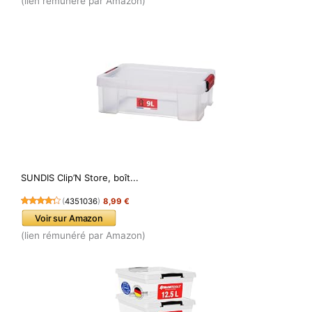
(lien rémunéré par Amazon)
SUNDIS Clip’N Store, boît...
(
4351036
)
8,99 €
Voir sur Amazon
(lien rémunéré par Amazon)