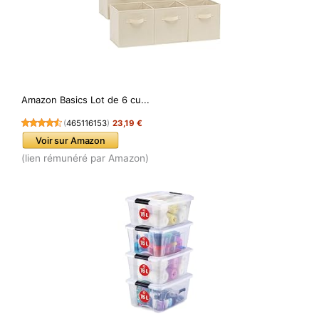
Amazon Basics Lot de 6 cu...
(
465116153
)
23,19 €
Voir sur Amazon
(lien rémunéré par Amazon)