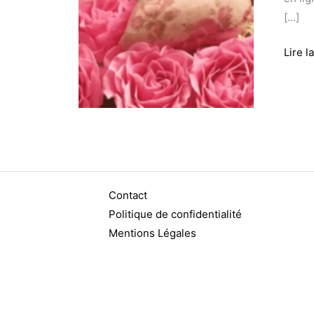
Meill
[…]
Idées
Lire l
Cadea
à
Offrir
Contact
Politique de confidentialité
Mentions Légales