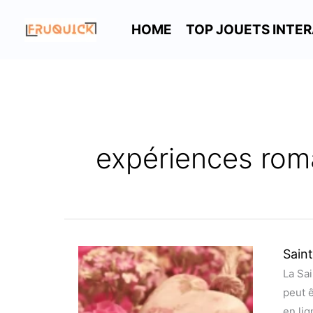
Aller
au
HOME
TOP JOUETS INTER
contenu
expériences rom
Saint
Saint-
Valent
La Sai
:
peut ê
Les
en lig