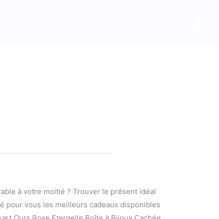
ble à votre moitié ? Trouver le présent idéal
né pour vous les meilleurs cadeaux disponibles
skart Ours Rose Eternelle Boîte à Bijoux Cachée